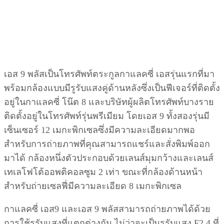
เอส 9 พลัสเป็นโทรศัพท์ตระกูลกาแลคซี่ เอสรุ่นแรกที่มา
พร้อมกล้องแบบมีรูรับแสงคู่ด้านหลังซึ่งเป็นฟีเจอร์ที่ติดตั้ง
อยู่ในกาแลคซี่ โน๊ต 8 และบริษัทผู้ผลิตโทรศัพท์บางราย
ติดตั้งอยู่ในโทรศัพท์รุ่นพรีเมียม โดยเอส 9 ทั้งสองรุ่นมี
เซ็นเซอร์ 12 เมกะพิกเซลซึ่งมีความละเอียดมากพอ
สำหรับการถ่ายภาพที่คุณสามารถแชร์และสั่งพิมพ์ออก
มาได้ กล้องหนึ่งตัวประกอบด้วยเลนส์มุมกว้างและเลนส์
เทเลโฟโต้ออพติคอลซูม 2 เท่า ขณะที่กล้องด้านหน้า
สำหรับถ่ายเซลฟี่มีความละเอียด 8 เมกะพิกเซล
กาแลคซี่ เอส9 และเอส 9 พลัสสามารถถ่ายภาพได้ด้วย
การใช้รูรับแสงที่แตกต่างกัน ไม่ว่าจะเป็นรูรับแสง F2.4 ที่