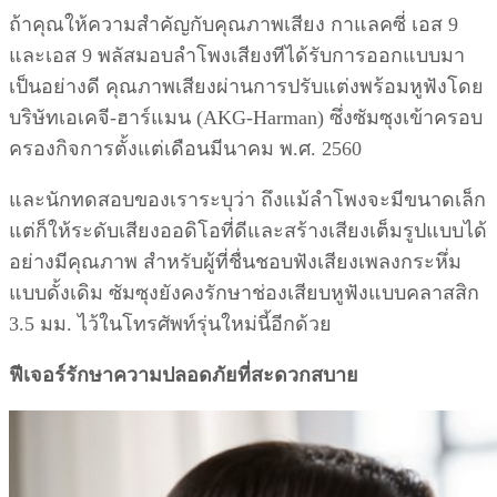
ถ้าคุณให้ความสำคัญกับคุณภาพเสียง กาแลคซี่ เอส 9
และเอส 9 พลัสมอบลำโพงเสียงทีได้รับการออกแบบมา
เป็นอย่างดี คุณภาพเสียงผ่านการปรับแต่งพร้อมหูฟังโดย
บริษัทเอเคจี-ฮาร์แมน (AKG-Harman) ซึ่งซัมซุงเข้าครอบ
ครองกิจการตั้งแต่เดือนมีนาคม พ.ศ. 2560
และนักทดสอบของเราระบุว่า ถึงแม้ลำโพงจะมีขนาดเล็ก
แต่ก็ให้ระดับเสียงออดิโอที่ดีและสร้างเสียงเต็มรูปแบบได้
อย่างมีคุณภาพ สำหรับผู้ที่ชื่นชอบฟังเสียงเพลงกระหึ่ม
แบบดั้งเดิม ซัมซุงยังคงรักษาช่องเสียบหูฟังแบบคลาสสิก
3.5 มม. ไว้ในโทรศัพท์รุ่นใหม่นี้อีกด้วย
ฟีเจอร์รักษาความปลอดภัยที่สะดวกสบาย