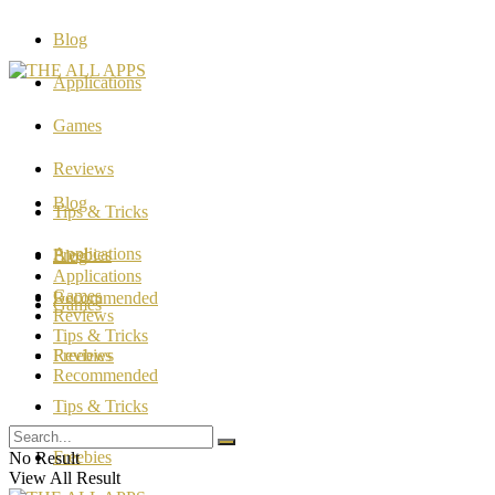
Blog
Applications
Games
Reviews
Blog
Tips & Tricks
Applications
Freebies
Blog
Applications
Games
Recommended
Games
Reviews
Tips & Tricks
Reviews
Freebies
Recommended
Tips & Tricks
Freebies
No Result
View All Result