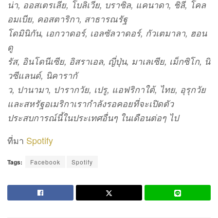
น่า, ออสเตรเลีย, โบลิเวีย, บราซิล, แคนาดา, ชิลี, โคล
อมเบีย, คอสตาริกา, สาธารณรัฐ
โดมินิกัน, เอกวาดอร์, เอลซัลวาดอร์, กัวเตมาลา, ฮอน
ดู
รัส, อินโดนีเซีย, อิสราเอล, ญี่ปุ่น, มาเลเซีย, เม็กซิโก, นิ
วซีแลนด์, นิคารากั
ว, ปานามา, ปารากวัย, เปรู, แอฟริกาใต้, ไทย, อุรุกวัย
และสหรัฐอเมริกาเรากำลังรอคอยที่จะเปิดตัว
ประสบการณ์นี้ในประเทศอื่นๆ ในเดือนต่อๆ ไป
ที่มา
Spotify
Tags:
Facebook
Spotify