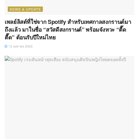
NEWS & UPDATE
เพลย์ลิสต์ที่ใช่จาก Spotify สำหรับเทศกาลสงกรานต์มา
ถึงแล้ว มาในชื่อ “สวัสดีสงกรานต์” พร้อมจังหวะ “ตื๊ด
ตื๊ด” ต้อนรับปีใหม่ไทย
13 เมษายน 2023