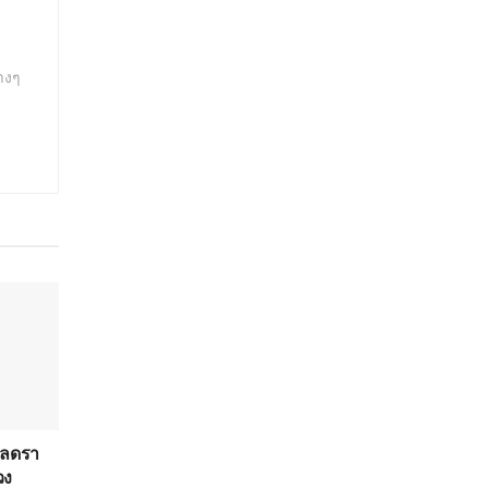
างๆ
 ลดรา
วง