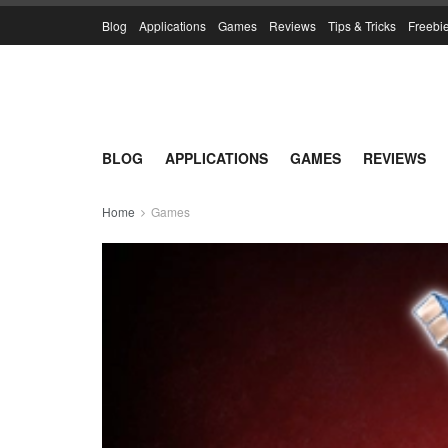
Blog
Applications
Games
Reviews
Tips & Tricks
Freebi
BLOG
APPLICATIONS
GAMES
REVIEWS
Home
Games