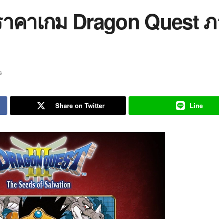
าคาเกม Dragon Quest ภ
s
Share on Twitter
Line