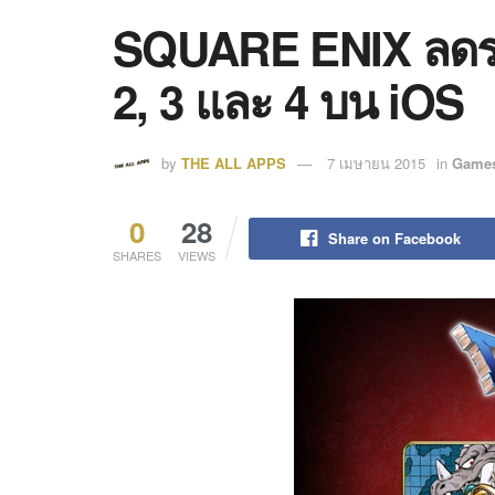
SQUARE ENIX ลดร
2, 3 และ 4 บน iOS
by
THE ALL APPS
7 เมษายน 2015
in
Game
0
28
Share on Facebook
SHARES
VIEWS