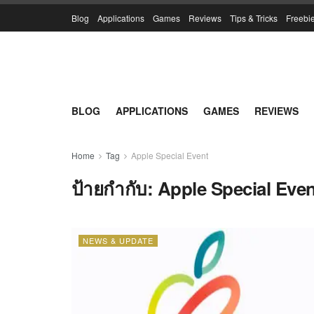
Blog
Applications
Games
Reviews
Tips & Tricks
Freebi
BLOG
APPLICATIONS
GAMES
REVIEWS
Home
Tag
Apple Special Event
ป้ายกำกับ:
Apple Special Even
NEWS & UPDATE