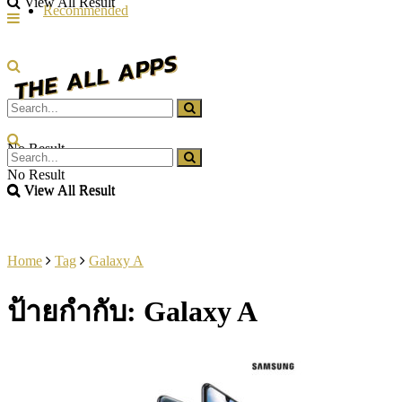
View All Result
Recommended
No Result
No Result
View All Result
View All Result
Home
Tag
Galaxy A
ป้ายกำกับ:
Galaxy A