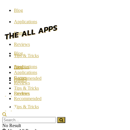
Blog
Applications
Games
Reviews
Blog
Tips & Tricks
Applications
Freebies
Blog
Applications
Games
Recommended
Games
Reviews
Tips & Tricks
Reviews
Freebies
Recommended
Tips & Tricks
Freebies
No Result