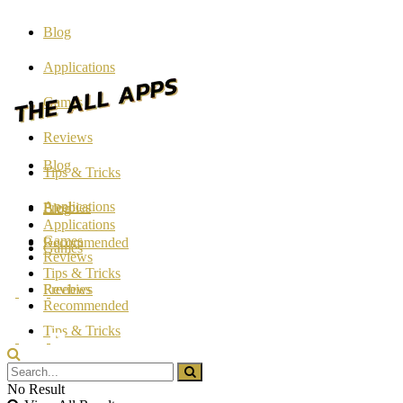
Blog
Applications
Games
Reviews
Blog
Tips & Tricks
Applications
Freebies
Blog
Applications
Games
Recommended
Games
Reviews
Tips & Tricks
Reviews
Freebies
Recommended
Tips & Tricks
Freebies
No Result