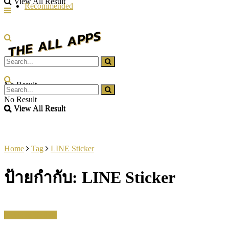
View All Result
Recommended
No Result
No Result
View All Result
View All Result
Home
Tag
LINE Sticker
ป้ายกำกับ:
LINE Sticker
News & Update