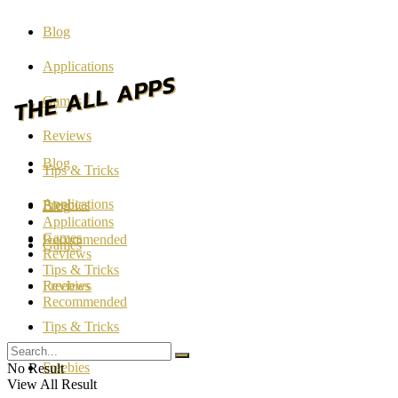
Blog
Applications
Games
Reviews
Blog
Tips & Tricks
Applications
Freebies
Blog
Applications
Games
Recommended
Games
Reviews
Tips & Tricks
Reviews
Freebies
Recommended
Tips & Tricks
Freebies
No Result
View All Result