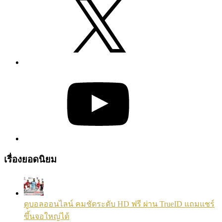
YouTube
เรื่องยอดนิยม
ดูบอลออนไลน์ คมชัดระดับ HD ฟรี ผ่าน TrueID แถมแชร์
ขึ้นจอใหญ่ได้