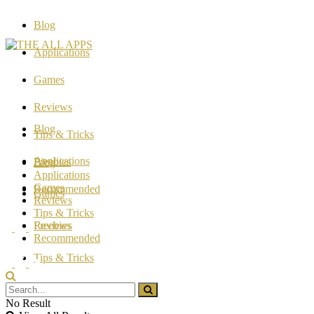
Blog
Applications
Games
Reviews
Blog
Tips & Tricks
Applications
Freebies
Blog
Applications
Games
Recommended
Games
Reviews
Tips & Tricks
Reviews
Freebies
Recommended
Tips & Tricks
Freebies
No Result