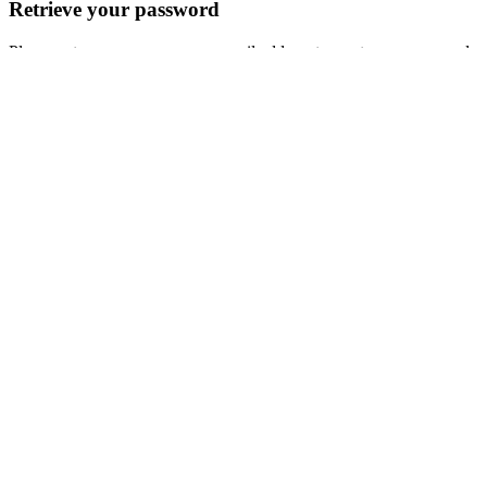
Retrieve your password
Please enter your username or email address to reset your password.
Log In
Add New Playlist
No Result
View All Result
Blog
Applications