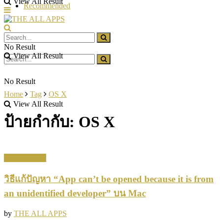
View All Result
Recommended
No Result
View All Result
No Result
Home
Tag
OS X
View All Result
ป้ายกำกับ:
OS X
Tips & Tricks
วิธีแก้ปัญหา “App can’t be opened because it is from
an unidentified developer” บน Mac
by
THE ALL APPS