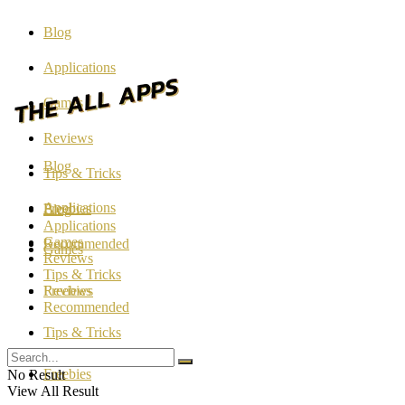
Blog
Applications
Games
Reviews
Blog
Tips & Tricks
Applications
Freebies
Blog
Applications
Games
Recommended
Games
Reviews
Tips & Tricks
Reviews
Freebies
Recommended
Tips & Tricks
Freebies
No Result
View All Result