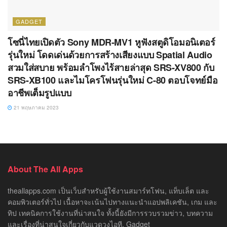
GADGET
โซนี่ไทยเปิดตัว Sony MDR-MV1 หูฟังสตูดิโอมอนิเตอร์
รุ่นใหม่ โดดเด่นด้วยการสร้างเสียงแบบ Spatial Audio
สวมใส่สบาย พร้อมลำโพงไร้สายล่าสุด SRS-XV800 กับ
SRS-XB100 และไมโครโฟนรุ่นใหม่ C-80 ตอบโจทย์มือ
อาชีพเต็มรูปแบบ
21 พฤษภาคม 2023
About The All Apps
theallapps.com เป็นเว็บสำหรับผู้ใช้งานสมาร์ทโฟน, แท็บเล็ต และ
คอมพิวเตอร์ทั่วไป เนื้อหาจะเน้นไปทางแนะนำแอปพลิเคชัน, เกม และ
ทิป เทคนิคการใช้งานที่น่าสนใจ ทั้งนี้ยังมีการรวบรวมข่าว, บทความ
และเรื่องที่น่าสนใจเกี่ยวกับแวดวงไอที, Gadget