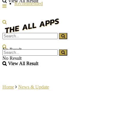
View All Result
Recommended
No Result
No Result
View All Result
View All Result
Home
News & Update