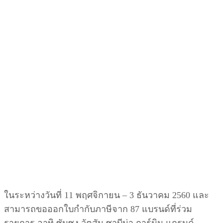
ในระหว่างวันที่ 11 พฤศจิกายน – 3 ธันวาคม 2560 และ
สามารถขอออกใบกำกับภาษีจาก 87 แบรนด์ที่ร่วม
รายการ อาทิ ซัมซุง วัตสัน ซาบีน่า การ์มิน แกรนด์