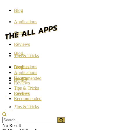
Blog
Applications
Games
Reviews
Blog
Tips & Tricks
Applications
Freebies
Blog
Applications
Games
Recommended
Games
Reviews
Tips & Tricks
Reviews
Freebies
Recommended
Tips & Tricks
Freebies
No Result