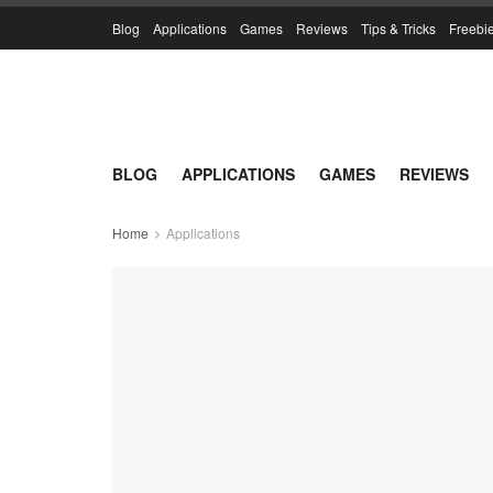
Blog
Applications
Games
Reviews
Tips & Tricks
Freebi
BLOG
APPLICATIONS
GAMES
REVIEWS
Home
Applications