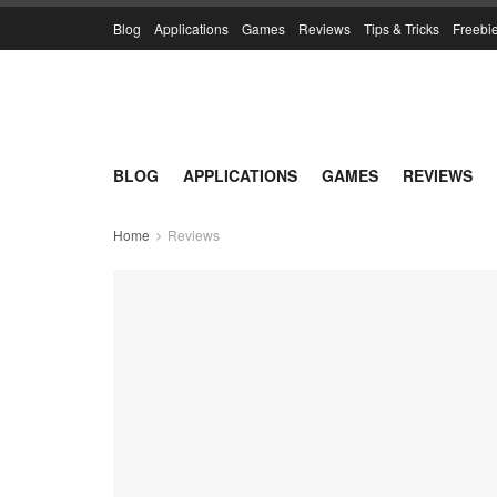
Blog
Applications
Games
Reviews
Tips & Tricks
Freebi
BLOG
APPLICATIONS
GAMES
REVIEWS
Home
Reviews