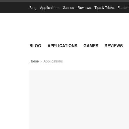
Blog
Applications
Games
Reviews
Tips & Tricks
Freebi
BLOG
APPLICATIONS
GAMES
REVIEWS
Home
Applications