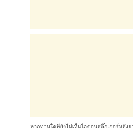
หากท่านใดที่ยังไม่เห็นไอค่อนสติ๊กเกอร์หลั