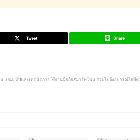
Tweet
Share
คชัน, เกม, ทิปและเทคนิคการใช้งานมือถือสมาร์ทโฟน รวมไปถึงอุปกรณ์ไอทีต่