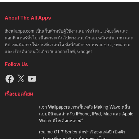
About The All Apps
theallapps.com เป็นเว็บสำหรับผู้ใช้งานสมาร์ทโฟน, แท็บเล็ต และ
คอมพิวเตอร์ทั่วไป เนื้อหาจะเน้นไปทางแนะนำแอปพลิเคชัน, เกม และ
ทิป เทคนิคการใช้งานที่น่าสนใจ ทั้งนี้ยังมีการรวบรวมข่าว, บทความ
และเรื่องที่น่าสนใจเกี่ยวกับแวดวงไอที, Gadget
Follow Us
Facebook
X
YouTube
เรื่องยอดนิยม
แจก Wallpapers ภาพพื้นหลัง Making Wave คลื่น
แบบมินิมอลสำหรับ iPhone, iPad, Mac และ Apple
Watch มีให้เลือกหลายสี
realme GT 7 Series นักฆ่าเรือธงแห่งปี เปิดตัว
อลังการที่กรุงปารีส ครั้งแรกของโลก