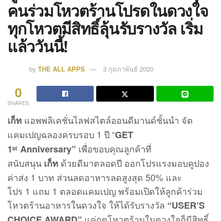
คนร่วมโหวตร้านโปรดในดวงใจ
ทุกโหวตมีสิทธิ์ลุ้นรับรางวัล เริ่ม
แล้ววันนี้!
by
THE ALL APPS
3 กุมภาพันธ์ 2020
0
SHARES
แอพพลิเคชั่นไลฟสไตล์ออนดีมานด์ชั้นนำ จัด
เก็ท
แคมเปญฉลองครบรอบ 1 ปี “
GET
เพื่อขอบคุณลูกค้าที่
1
Anniversary”
st
สนับสนุน
ด้วยดีมาตลอดปี ออกโปรแรงมอบคูปอง
เก็ท
ค่าส่ง 1 บาท ส่วนลดอาหารลดสูงสุด 50% และ
โปร 1 แถม 1 ตลอดแคมเปญ พร้อมเปิดให้ลูกค้าร่วม
โหวตร้านอาหารในดวงใจ ให้ได้รับรางวัล
“USER’S
แค่กดโหวตร้านในดวงใจก็มีสิทธิ์
CHOICE AWARD”