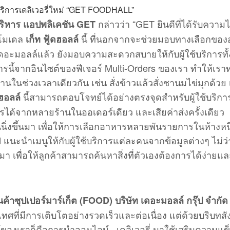
กล่าวว่า “GET ยินดีที่ได้รับความไ
บริหาร แอปพลิเคชัน GET
 โมเดล
นี้ ที่นอกจากจะช่วยมอบทางเลือกขอ
เก็ท ฟู้ดฮอลล์
ะมอลล์แล้ว ยังมอบความสะดวกสบายให้กับผู้ใช้บริการทั้
ี้จากอินไซต์ของฟีเจอร์ Multi-Orders ของเรา ทำให้เรา
นช่วงเวลาเดียวกัน เช่น สั่งข้าวแล้วสั่งชานมไข่มุกด้วย เพ
นี้สามารถตอบโจทย์ได้อย่างตรงจุดสำหรับผู้ใช้บริการก
ดฮอลล์
รได้จากหลายร้านในออเดอร์เดียว และเสียค่าส่งครั้งเดียว
ิ่งขึ้นมา เพื่อให้การเลือกอาหารหลายพันรายการในห้างหนึ
ed แนะนำเมนูให้กับผู้ใช้บริการแต่ละคนจากข้อมูลต่างๆ ไม่ว
านมา เพื่อให้ลูกค้าสามารถค้นหาสิ่งที่ตัวเองต้องการได้ง่ายแ
ินค้าซุปเปอร์มาร์เก็ต (FOOD) บริษัท เดอะมอลล์ กรุ๊ป จำกัด
ทศที่มีการเติบโตอย่างรวดเร็วและต่อเนื่อง แต่ด้วยบริบทสัง
ศน์ของเราก็คือการนำออนไลน์ เดลิเวอรี่ มาใช้เสริมความแข