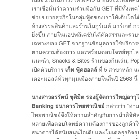
เราเชื่อมั่นว่าความร่วมมือกับ GET ที่มีทั้งเ
ช่วยขยายธุรกิจในกลุ่มฟู้ดของเราให้เติบโตไ
ห้างสรรพสินค้าและร้านในกูร์เมต์ มาร์เกต์ ก
ยิ่งขึ้น ภายในแอปพลิเคชันได้คัดสรรและร
เฉพาะของ GET จากฐานข้อมูลการใช้บริการของล
ตามความต้องการ และพร้อมตอบโจทย์ทุกไลฟ์สไต
แนะนำ, Snacks & Bites ร้านของกินเล่น, Pop
เปิดตัวบริการ
ที่ 5 สาขาหลัก แ
เก็ท ฟู้ดฮอลล์
เดอะมอลล์ทั่วทุกมุมเมืองภายในสิ้นปี 2563 น
นางสาวอรรัตน์ ชุติมิต รองผู้จัดการใหญ่อาวุ
กล่าวว่า “ท่
Banking ธนาคารไทยพาณิชย์
ไทยพาณิชย์จึงให้ความสำคัญกับการนำดิจิท
หลายเพื่อตอบโจทย์ความต้องการของลูกค้าในยุ
ธนาคารได้สนับสนุนไอเดียและโมเดลธุรกิจร