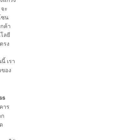
้ จะ
นโซน
ูกค้า
โลยี
่ตรง
ี้ เรา
ขาของ
ess
าคาร
าก
ุด