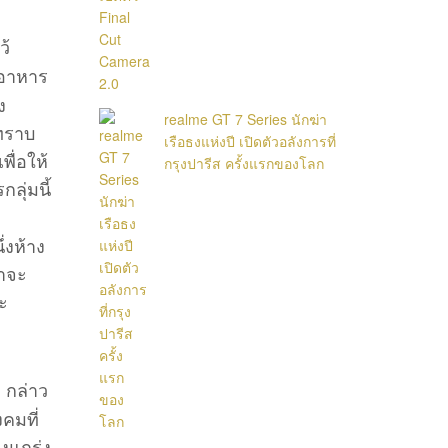
ว้
งอาหาร
ง
realme GT 7 Series นักฆ่า
ทราบ
เรือธงแห่งปี เปิดตัวอลังการที่
ื่อให้
กรุงปารีส ครั้งแรกของโลก
ลุ่มนี้
่งห้าง
่าจะ
ละ
กล่าว
คมที่
็งแกร่ง