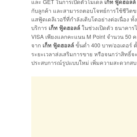
และ GET ในการเปิดตัวโมเดล
เก็ท ฟู้ดฮอลล์
กับลูกค้า และสามารถตอบโจทย์การใช้ชีวิตของ
แสฟู้ดเดลิเวอรี่ที่กำลังเติบโตอย่างต่อเนื่อง 
บริการ
ในช่วงเปิดตัว ธนาคารได
เก็ท ฟู้ดฮอลล์
VISA เพียงแลกคะแนน M Point จำนวน 50 คะ
จาก
ขั้นต่ำ 400 บาท/ออเดอร์ ต
เก็ท ฟู้ดฮอลล์
ระยะเวลาส่งเสริมการขาย หรือจนกว่าสิทธิ์จะ
ประสบการณ์รูปแบบใหม่ เพิ่มความสะดวกสบา