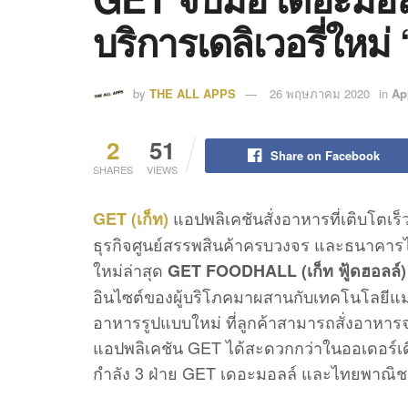
บริการเดลิเวอรี่ใ
by
THE ALL APPS
26 พฤษภาคม 2020
in
Ap
2
51
Share on Facebook
SHARES
VIEWS
แอปพลิเคชันสั่งอาหารที่เติบโตเร
GET (เก็ท)
ธุรกิจศูนย์สรรพสินค้าครบวงจร และธนาคารไทยพา
ใหม่ล่าสุด
GET FOODHALL (เก็ท ฟู้ดฮอลล์)
อินไซต์ของผู้บริโภคมาผสานกับเทคโนโลยีแมช
อาหารรูปแบบใหม่ ที่ลูกค้าสามารถสั่งอาหา
แอปพลิเคชัน GET ได้สะดวกกว่าในออเดอร์เดี
กำลัง 3 ฝ่าย GET เดอะมอลล์ และไทยพาณิชย