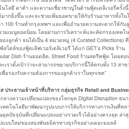
ทคโนโลยี ดาต้า และความเชี่ยวชาญในด้านฟู้ดเดลิเวอรี่ครั้งนี
ด้มากยิ่งขึ้น และจะช่วยเพิ่มยอดขายให้กับร้านอาหารทั้งใ
ว่า 100 ร้านทั่วกรุงเทพฯ และเพื่ออำนวยความสะดวกให้กับล
วบรวมเมนูยอดนิยม โดยผ่านการวิเคราะห์และคัดกรองเทคโน
ูกค้า จนได้เป็น 4 หมวดหมู่ (4 Curated Collections) ที
ล์ของฟู้ดเลิฟเวอร์เดลิเวอรี่ ได้แก่ GET’s Picks ร้าน
ular Dish ร้านยอดฮิต, Street Food ร้านสตรีทฟู้ด
โดยตอนน
ละเราตั้งเป้าว่าจะสามารถขยายบริการนี้ให้ครบทั้ง 13 สา
ี้ เพื่อรองรับความต้องการของลูกค้าเราในทุกเขต”
โส ประธานเจ้าหน้าที่บริหาร กลุ่มธุรกิจ Retail and Busin
ามกลางความเปลี่ยนแปลงของโลกยุค Digital Disruption ธน
ัลเทคโนโลยีมาพัฒนารูปแบบการให้บริการทางการเงินที่หล
คปัจจุบันที่เปลี่ยนแปลงอย่างรวดเร็วได้อย่างตรงจุด ล่าส
ูปแบบใหม่ของสองพันธมิตรทางธุรกิจอย่างเดอะมอลล์