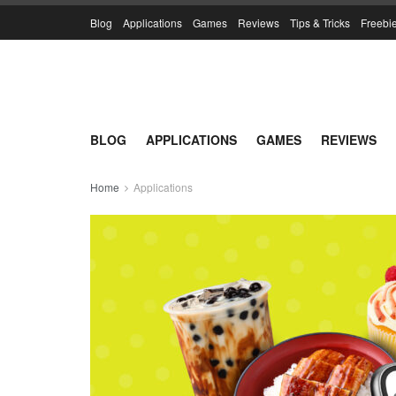
Blog
Applications
Games
Reviews
Tips & Tricks
Freebi
BLOG
APPLICATIONS
GAMES
REVIEWS
Home
Applications