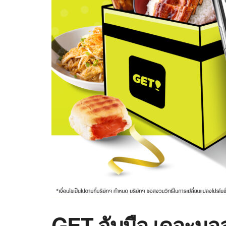
GET จับมือ เดอะมอล