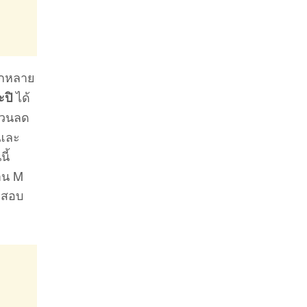
ากหลาย
ได้
ะปิ
ส่วนลด
 และ
ี้
าน M
จสอบ