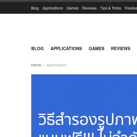
Blog
Applications
Games
Reviews
Tips & Tricks
Freebi
BLOG
APPLICATIONS
GAMES
REVIEWS
Home
Applications