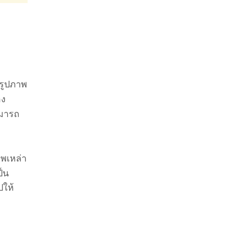
งรูปภาพ
อง
ามารถ
าพเหล่า
ป็น
ปให้