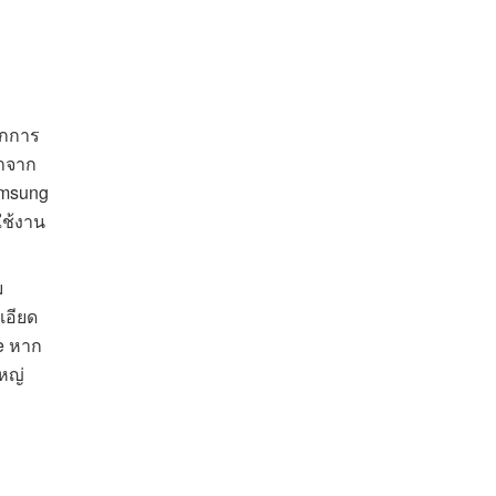
อกการ
มาจาก
amsung
ใช้งาน
ม
เอียด
ve หาก
หญ่