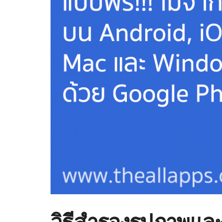
วิธีสำรองรูปภาพแล