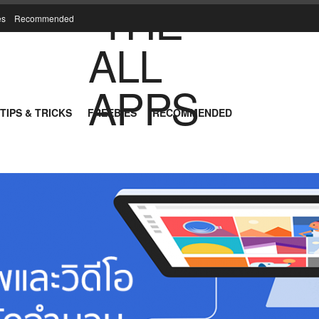
es
Recommended
TIPS & TRICKS
FREEBIES
RECOMMENDED