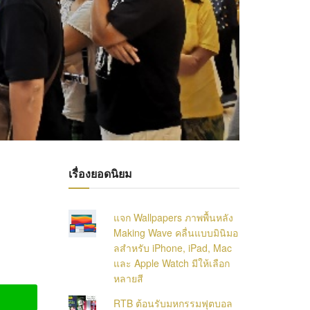
เรื่องยอดนิยม
แจก Wallpapers ภาพพื้นหลัง
Making Wave คลื่นแบบมินิมอ
ลสำหรับ iPhone, iPad, Mac
และ Apple Watch มีให้เลือก
หลายสี
RTB ต้อนรับมหกรรมฟุตบอล