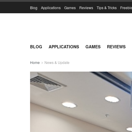
Blog
Applications
Games
Reviews
Tips & Tricks
Freebi
BLOG
APPLICATIONS
GAMES
REVIEWS
Home
News & Update