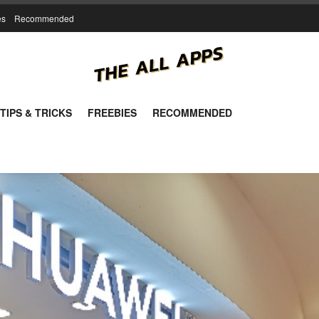
es
Recommended
TIPS & TRICKS
FREEBIES
RECOMMENDED