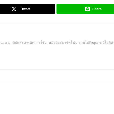
Tweet
Share
คชัน, เกม, ทิปและเทคนิคการใช้งานมือถือสมาร์ทโฟน รวมไปถึงอุปกรณ์ไอทีต่