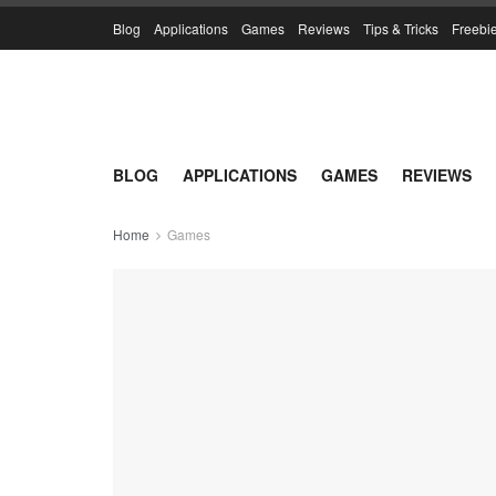
Blog
Applications
Games
Reviews
Tips & Tricks
Freebi
BLOG
APPLICATIONS
GAMES
REVIEWS
Home
Games