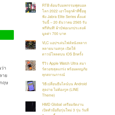
RTB ต้อนรับมหกรรมฟุตบอล
โลก 2022 เอาใจลูกค้าที่ซื้อหู
ฟัง Jabra Elite Series ตั้งแต่
วันนี้ – 20 ธันวาคม 2565 รับ
ฟรีทันที! ผ้าบัฟอเนกประสงค์
มูลค่า 700 บาท
VLC แอปฯเล่นไฟล์หนังหลาก
หลายนามสกุล เปิดให้
ดาวน์โหลดบน iOS อีกครั้ง
รีวิว Apple Watch Ultra สมา
นว่า
ร์ตวอชสุดแกร่ง พร้อมผจญภัย
หลาย
ทุกสถานการณ์
ังกฤษ
วิธีเปลี่ยนธีมไลน์บน Android
สุดง่าย ไม่ต้องรูท (LINE
Theme)
HMD Global เตรียมจัดงาน
เปิดตัวมือถือรุ่นใหม่ 3 รุ่น วันที่