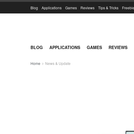
Blog
Applications
Games
Reviews
Tips & Tricks
Freebi
BLOG
APPLICATIONS
GAMES
REVIEWS
Home
News & Update