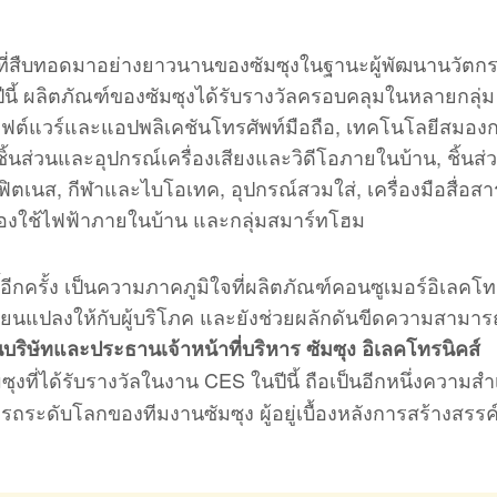
ที่สืบทอดมาอย่างยาวนานของซัมซุงในฐานะผู้พัฒนานวัตกร
ปีนี้ ผลิตภัณฑ์ของซัมซุงได้รับรางวัลครอบคลุมในหลายกลุ่ม
ซอฟต์แวร์และแอปพลิเคชันโทรศัพท์มือถือ, เทคโนโลยีสมองก
ชิ้นส่วนและอุปกรณ์เครื่องเสียงและวิดีโอภายในบ้าน, ชิ้นส
ฟิตเนส, กีฬาและไบโอเทค, อุปกรณ์สวมใส่, เครื่องมือสื่อส
รื่องใช้ไฟฟ้าภายในบ้าน และกลุ่มสมาร์ทโฮม
ลนี้อีกครั้ง เป็นความภาคภูมิใจที่ผลิตภัณฑ์คอนซูเมอร์อิเลคโท
ลี่ยนแปลงให้กับผู้บริโภค และยังช่วยผลักดันขีดความสามา
บริษัทและประธานเจ้าหน้าที่บริหาร ซัมซุง อิเลคโทรนิคส์
ที่ได้รับรางวัลในงาน CES ในปีนี้ ถือเป็นอีกหนึ่งความสำ
รถระดับโลกของทีมงานซัมซุง ผู้อยู่เบื้องหลังการสร้างสรรค