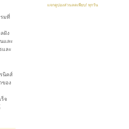
แจกคูปองส่วนลดเพียบ! ทุกวัน
รมที่
ลฝัง
่วนและ
ารและ
รนิคส์
รถของ
เร็จ
์