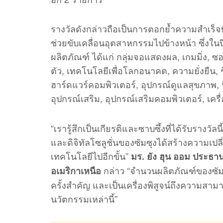
รางวัลดังกล่าวถือเป็นการตอกย้ำความสำเร็จ
ช่วยขับเคลื่อนอุตสาหกรรมไปข้างหน้า ซึ่งใน
ผลิตภัณฑ์ ได้แก่ กลุ่มจอแสดงผล, เกมมิ่ง, 
ตัว, เทคโนโลยีเพื่อโลกอนาคต, ความยั่งยืน, 
ฮาร์ดแวร์คอมพิวเตอร์, อุปกรณ์ดูแลสุขภาพ, 
อุปกรณ์เสริม, อุปกรณ์เสริมคอมพิวเตอร์, เค
“เรารู้สึกเป็นเกียรติและซาบซึ้งที่ได้รับรางวั
และดิจิทัลโซลูชั่นของซัมซุงได้สร้างความเป
เทคโนโลยีไปอีกขั้น”
มร. ยัง ฮุน ออม ประธาน
กล่าว “จำนวนผลิตภัณฑ์ของซัมซุง
อเมริกาเหนือ
ครั้งสำคัญ และเป็นเครื่องพิสูจน์ถึงความสามา
นวัตกรรมเหล่านี้”