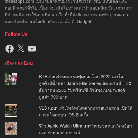
theallapps.com เป็นเว็บสำหรับผู้ใช้งานสมาร์ทโฟน, แท็บเล็ต และ
คอมพิวเตอร์ทั่วไป เนื้อหาจะเน้นไปทางแนะนำแอปพลิเคชัน, เกม และ
ทิป เทคนิคการใช้งานที่น่าสนใจ ทั้งนี้ยังมีการรวบรวมข่าว, บทความ
และเรื่องที่น่าสนใจเกี่ยวกับแวดวงไอที, Gadget
Follow Us
Facebook
X
YouTube
เรื่องยอดนิยม
RTB ต้อนรับมหกรรมฟุตบอลโลก 2022 เอาใจ
ลูกค้าที่ซื้อหูฟัง Jabra Elite Series ตั้งแต่วันนี้ – 20
ธันวาคม 2565 รับฟรีทันที! ผ้าบัฟอเนกประสงค์
มูลค่า 700 บาท
VLC แอปฯเล่นไฟล์หนังหลากหลายนามสกุล เปิดให้
ดาวน์โหลดบน iOS อีกครั้ง
รีวิว Apple Watch Ultra สมาร์ตวอชสุดแกร่ง พร้อม
ผจญภัยทุกสถานการณ์