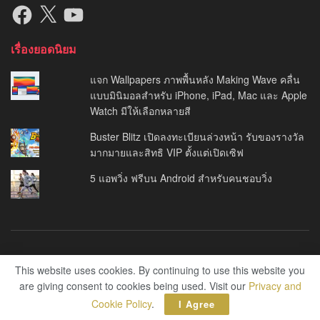
Facebook
X
YouTube
เรื่องยอดนิยม
แจก Wallpapers ภาพพื้นหลัง Making Wave คลื่น
แบบมินิมอลสำหรับ iPhone, iPad, Mac และ Apple
Watch มีให้เลือกหลายสี
Buster Blitz เปิดลงทะเบียนล่วงหน้า รับของรางวัล
มากมายและสิทธิ VIP ตั้งแต่เปิดเซิฟ
5 แอพวิ่ง ฟรีบน Android สำหรับคนชอบวิ่ง
About Us
Privacy Policy
This website uses cookies. By continuing to use this website you
are giving consent to cookies being used. Visit our
Privacy and
© 2014
THE ALL APPS
Cookie Policy
.
I Agree