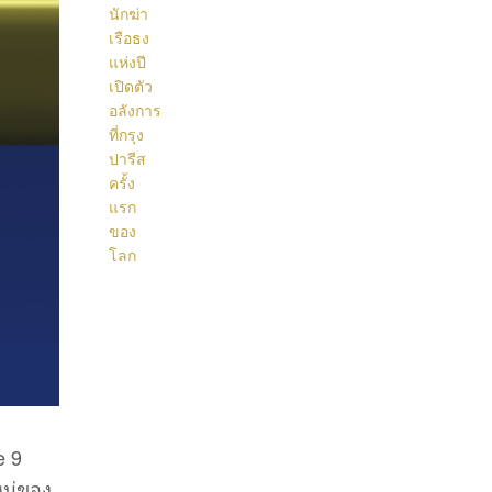
e 9
หม่ของ