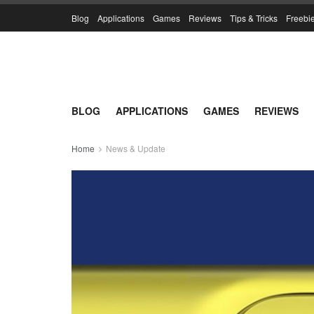
Blog
Applications
Games
Reviews
Tips & Tricks
Freebi
BLOG
APPLICATIONS
GAMES
REVIEWS
Home
News & Update