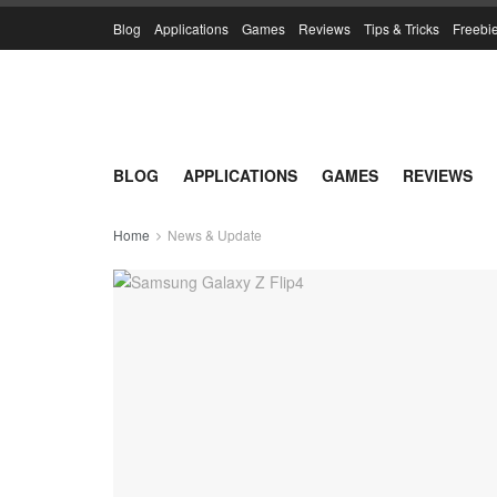
Blog
Applications
Games
Reviews
Tips & Tricks
Freebi
BLOG
APPLICATIONS
GAMES
REVIEWS
Home
News & Update