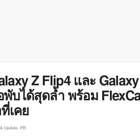
laxy Z Flip4 และ Galaxy
พับได้สุดล้ำ พร้อม FlexC
ที่เคย
& Update
,
PR