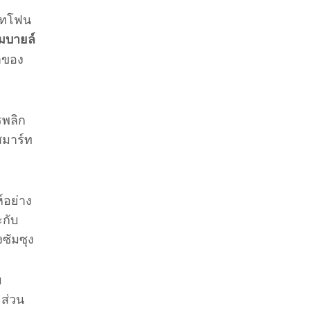
ร์ทโฟน
โมบายล์
นำของ
รพลิก
สมาร์ท
์อย่าง
ะกับ
ซัมซุง
ม
 ส่วน