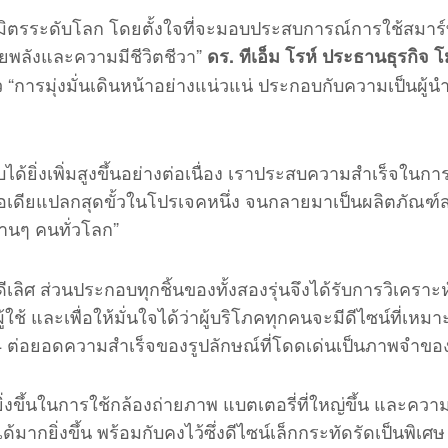
นธมิตรระดับโลก โดยตั้งใจที่จะมอบประสบการณ์การใช้สมา
วยพลังและความมีชีวิตชีวา”
ดร. ทีเอ็ม โรห์ ประธานธุรกิจ 
 “การมุ่งมั่นเดินหน้าอย่างแน่วแน่ ประกอบกับความเป็นผู้
้ยิ่งเพิ่มสูงขึ้นอย่างต่อเนื่อง เราประสบความสำเร็จในกา
องไอเดียแปลกสุดขั้วในโปรเจคหนึ่ง จนกลายมาเป็นผลิตภัณฑ์
้านๆ คนทั่วโลก”
ีเลิศ ส่วนประกอบทุกชิ้นของทั้งสองรุ่นจึงได้รับการวิเคราะห
ู้ใช้ และเพื่อให้มั่นใจได้ว่าผู้บริโภคทุกคนจะมีดีไซน์ที่เหมา
 ต่อยอดความสำเร็จของรูปลักษณ์ที่โดดเด่นเป็นภาพจำของ
ียิ่งขึ้นในการใช้กล้องถ่ายภาพ แบตเตอรี่ที่ใหญ่ขึ้น และควา
ยิ่งขึ้น พร้อมกับคงไว้ซึ่งดีไซน์เล็กกระทัดรัดเป็นพิเศษ