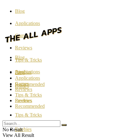
Blog
Applications
Games
Reviews
Blog
Tips & Tricks
Applications
Freebies
Blog
Applications
Games
Recommended
Games
Reviews
Tips & Tricks
Reviews
Freebies
Recommended
Tips & Tricks
Freebies
No Result
View All Result