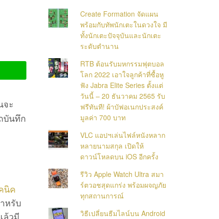
Create Formation จัดแผน
พร้อมกับทัพนักเตะในดวงใจ มี
ทั้งนักเตะปัจจุบันและนักเตะ
ระดับตำนาน
RTB ต้อนรับมหกรรมฟุตบอล
โลก 2022 เอาใจลูกค้าที่ซื้อหู
ฟัง Jabra Elite Series ตั้งแต่
วันนี้ – 20 ธันวาคม 2565 รับ
้นจะ
ฟรีทันที! ผ้าบัฟอเนกประสงค์
ถบันทึก
มูลค่า 700 บาท
VLC แอปฯเล่นไฟล์หนังหลาก
หลายนามสกุล เปิดให้
ดาวน์โหลดบน iOS อีกครั้ง
รีวิว Apple Watch Ultra สมา
ร์ตวอชสุดแกร่ง พร้อมผจญภัย
คนิค
ทุกสถานการณ์
สำหรับ
วิธีเปลี่ยนธีมไลน์บน Android
แล้วมี