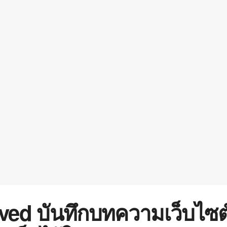
aved บันทึกบทความเว็บไซต