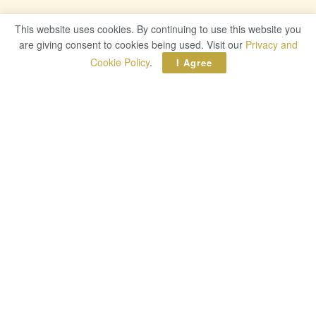
This website uses cookies. By continuing to use this website you
are giving consent to cookies being used. Visit our
Privacy and
Cookie Policy
.
I Agree
ดาวน์โหลด LINE CubeHeroes
สำหรับ Windows Phone
ที่มา –
Windows Club Thai